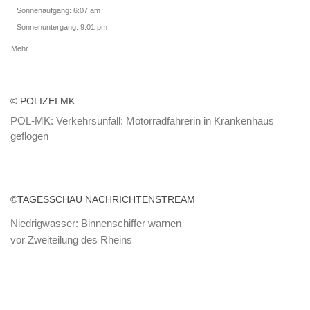
Sonnenaufgang: 6:07 am
Sonnenuntergang: 9:01 pm
Mehr...
© POLIZEI MK
POL-MK: Verkehrsunfall: Motorradfahrerin in Krankenhaus
geflogen
POL-MK: Folgenreicher Fahrradunfall führt zu freudigem
Fahrradbesitzer
©TAGESSCHAU NACHRICHTENSTREAM
Niedrigwasser: Binnenschiffer warnen
vor Zweiteilung des Rheins