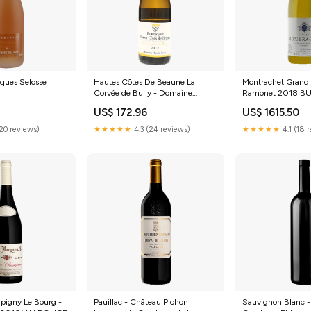
cques Selosse
Hautes Côtes De Beaune La
Montrachet Grand
Corvée de Bully - Domaine
Ramonet 2018 B
Nicolas Faure 2021 VIN ROUGE
5
US$ 172.96
US$ 1615.50
(20 reviews)
★★★★★
4.3 (24 reviews)
★★★★★
4.1 (18 
igny Le Bourg -
Pauillac - Château Pichon
Sauvignon Blanc -