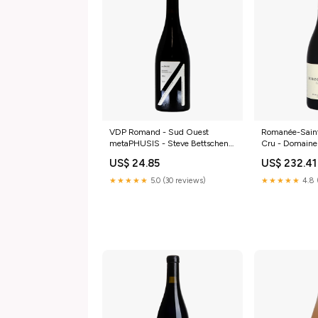
VDP Romand - Sud Ouest
Romanée-Saint
metaPHUSIS - Steve Bettschen
Cru - Domaine
2023 VIN ROUGE
Confuron 201
US$ 24.85
US$ 232.41
★★★★★
5.0 (30 reviews)
★★★★★
4.8 