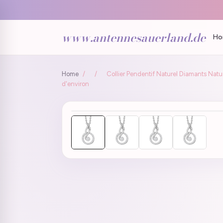
www.antennesauerland.de
Ho
Home
/
/
Collier Pendentif Naturel Diamants Natur
d'environ