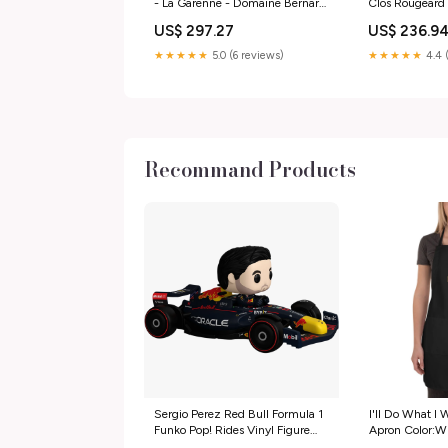
- La Garenne - Domaine Bernard-
Clos Rougear
Bonin 2018 SPIRITUEUX
US$ 297.27
US$ 236.9
★★★★★
5.0 (6 reviews)
★★★★★
4.4 
Recommand Products
Sergio Perez Red Bull Formula 1
I'll Do What I
Funko Pop! Rides Vinyl Figure
Apron Color:W
Shang-chi