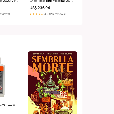
de 2022 VIN
Cristal Rosé Brut Millésimé 2013
VIN BLANC
US$ 236.94
reviews)
★★★★★
4.2 (28 reviews)
- Tinten- &