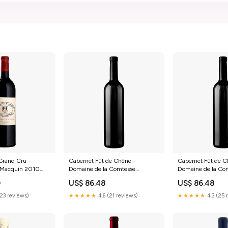
Grand Cru -
Cabernet Fût de Chêne -
Cabernet Fût de C
 Macquin 2010
Domaine de la Comtesse
Domaine de la Co
Eldegarde 2020 VIN BLANC
Eldegarde 2019 
0
US$ 86.48
US$ 86.48
(23 reviews)
★★★★★
4.6 (21 reviews)
★★★★★
4.3 (25 