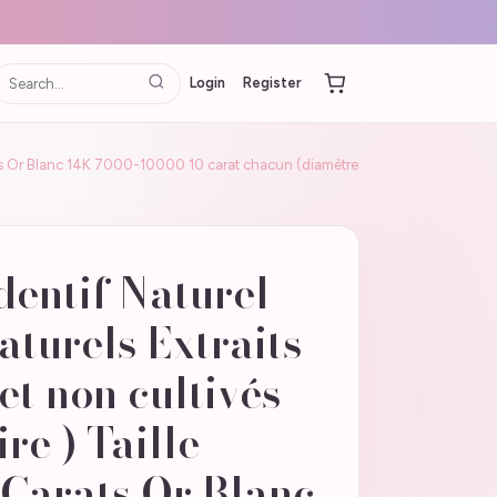
Login
Register
Carats Or Blanc 14K 7000-10000 10 carat chacun (diamètre
dentif Naturel
turels Extraits
et non cultivés
re ) Taille
5 Carats Or Blanc