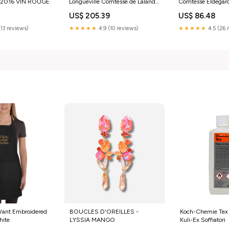
d 2016 VIN ROUGE
Longueville Comtesse de Lalande
Comtesse Eldegar
1990 Magnum VIN ROUGE
ROUGE
4
US$ 205.39
US$ 86.48
(13 reviews)
★★★★★
4.9 (10 reviews)
★★★★★
4.5 (26 
 Want Embroidered
BOUCLES D'OREILLES -
Koch-Chemie Tex 
hite
LYSSIA MANGO
Kuli-Ex Soffiatori