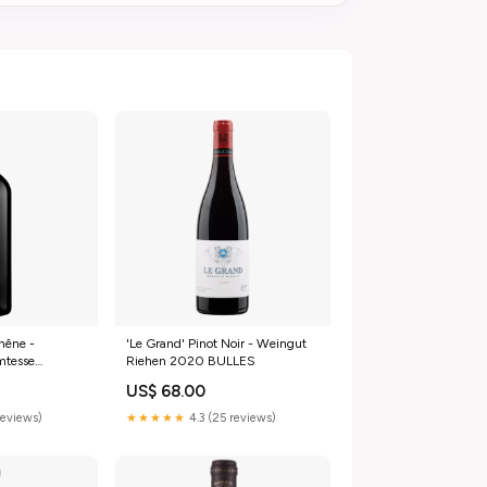
hêne -
'Le Grand' Pinot Noir - Weingut
mtesse
Riehen 2020 BULLES
VIN BLANC
US$ 68.00
reviews)
★★★★★
4.3 (25 reviews)