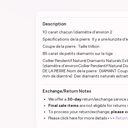
Description
10 carat chacun (diamètre d'environ 2
Spécifications de la pierre : Il y a une kunzite d'
Coupe de la pierre : Taille trillion
85 carat de petits diamants sur la tige
Collier Pendentif Naturel Diamants Naturels Ext
(diamètre d'environCollier Pendentif Naturel 
DE LA PIERRE Nom de la pierre : DIAMANT Coupe de
mm de diamtre). Des diamants naturels extraits 
Exchange/Return Notes
We offer a
30-day
return/exchange service a
Final sale items
are not eligible for returns
To process your return/exchange,
please c
Please click here for more details>>>
Return