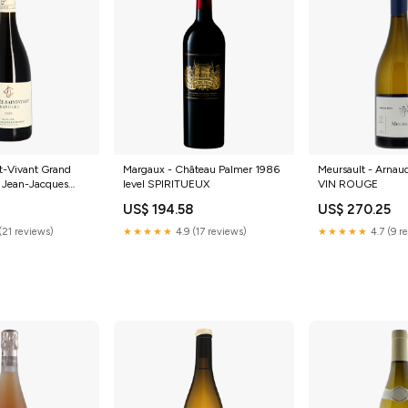
-Vivant Grand
Margaux - Château Palmer 1986
Meursault - Arnau
 Jean-Jacques
level SPIRITUEUX
VIN ROUGE
8 BULLES
US$ 194.58
US$ 270.25
(21 reviews)
★★★★★
4.9 (17 reviews)
★★★★★
4.7 (9 r