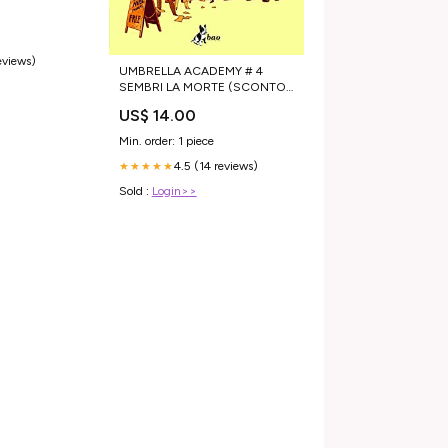
eviews)
UMBRELLA ACADEMY # 4
SEMBRI LA MORTE (SCONTO
30%) BATMAN DETECTIVE
US$ 14.00
COMICS
Min. order: 1 piece
4.5 (14 reviews)
★★★★★
Sold :
Login>>