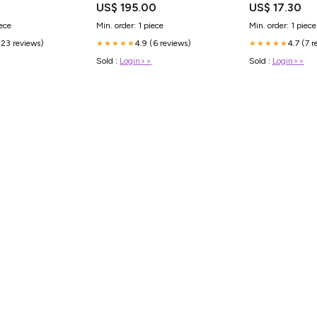
US$ 195.00
US$ 17.30
iece
Min. order: 1 piece
Min. order: 1 piece
(23 reviews)
4.9 (6 reviews)
4.7 (7 r
★★★★★
★★★★★
Sold :
Login>>
Sold :
Login>>