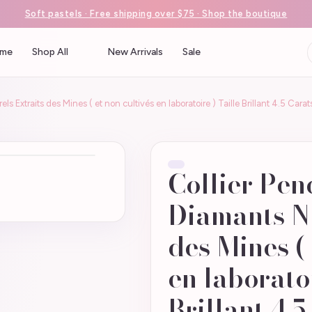
Soft pastels · Free shipping over $75 · Shop the boutique
me
Shop All
New Arrivals
Sale
els Extraits des Mines ( et non cultivés en laboratoire ) Taille Brillant 4.5 
Collier Pen
Diamants Na
des Mines ( 
en laboratoi
Brillant 4.