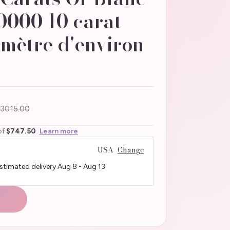
0000 10 carat
mètre d'environ
3015.00
of
$747.50
Learn more
USA
Change
Estimated delivery
Aug 8
-
Aug 13