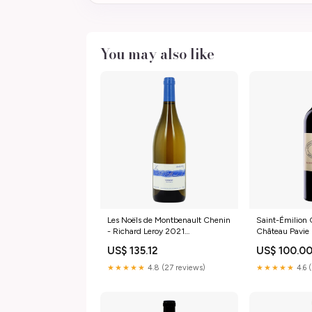
You may also like
Les Noëls de Montbenault Chenin
Saint-Émilion 
- Richard Leroy 2021
Château Pavie
SPIRITUEUX
VIN BLANC
US$ 135.12
US$ 100.0
★★★★★
4.8 (27 reviews)
★★★★★
4.6 